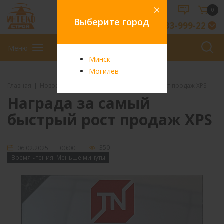
0
Выберите город
8-029-33-999-22
Меню
Минск
Могилев
Главная
Новости
Награда за самый быстрый рост продаж XPS
Награда за самый
быстрый рост продаж XPS
|
350
06.02.2025 | 00:00
Время чтения:
Меньше минуты