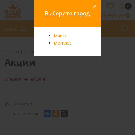
0
Выберите город
8-029-33-999-22
Меню
Минск
Могилев
Главная
Акции
Акции
Элемент не найден!
Вернуться
Рассказать друзьям